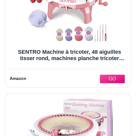
SENTRO Machine à tricoter, 48 aiguilles
tisser rond, machines planche tricoter
rotative double kit de pour adultes/enfants,
bricolage, écharpe, chapeau, chaussettes
Amazon