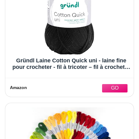
Gründl Laine Cotton Quick uni - laine fine
pour crocheter - fil à tricoter – fil à crocheter
– brillant et doux pour la peau – 100% coton
– 1 pelote 50 g / 125 m – taille d’aiguille 3-4 -
noir
Amazon