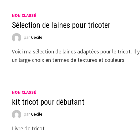
NON CLASSÉ
Sélection de laines pour tricoter
Étui en fibre d'aramide pour
Sanda
Samsung S26 Ultra, tissage uni
talo
par
Cécile
1000D en Kevlar, coque de
femme
téléphone magnétique Magsafe
coule
Voici ma sélection de laines adaptées pour le tricot. Il y
ultra-fine, grip mat antidérapant
Aliexpress
Aliexpress
35.39 €
un large choix en termes de textures et couleurs.
40.68 €
NON CLASSÉ
kit tricot pour débutant
par
Cécile
Livre de tricot