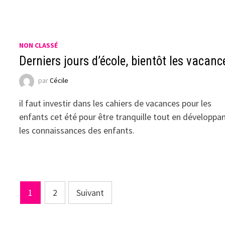
NON CLASSÉ
Derniers jours d’école, bientôt les vacanc
par
Cécile
il faut investir dans les cahiers de vacances pour les
enfants cet été pour être tranquille tout en développa
les connaissances des enfants.
Pagination
1
2
Suivant
des