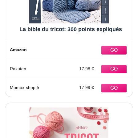
La bible du tricot: 300 points expliqués
Amazon
Rakuten
17.98 €
Momox-shop.fr
17.99 €