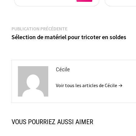
Coffret
Maman,
Am
Navigation
Publication
PUBLICATION PRÉCÉDENTE
précédente :
Sélection de matériel pour tricoter en soldes
de
l’article
Cécile
Voir tous les articles de Cécile →
VOUS POURRIEZ AUSSI AIMER