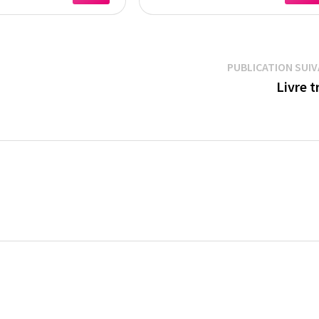
 Soin Fem me pour
Festival, idée Cadeau
 Soeur, Meilleure
Femme Original 42,5 x 23 
ie, Collegue
PUBLICATION SUI
Livre t