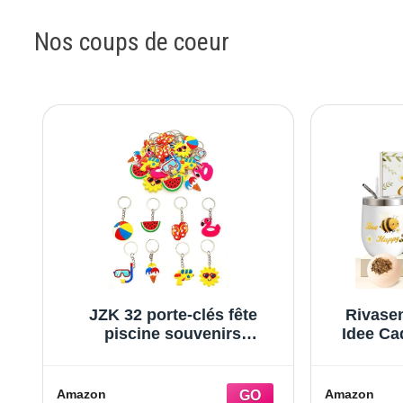
Madam
Croch
Nos coups de coeur
JZK 32 porte-clés fête
Rivase
piscine souvenirs
Idee Ca
remerciement pour invités
Femme,
enfants accessoires
Fem me O
décoration thème plage
Fete des
Amazon
Amazon