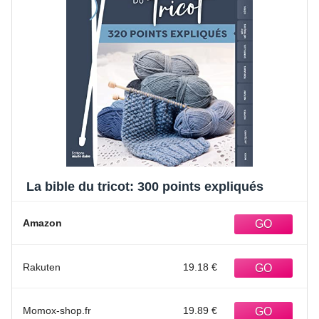
La bible du tricot: 300 points expliqués
Amazon
Rakuten
19.18 €
Momox-shop.fr
19.89 €