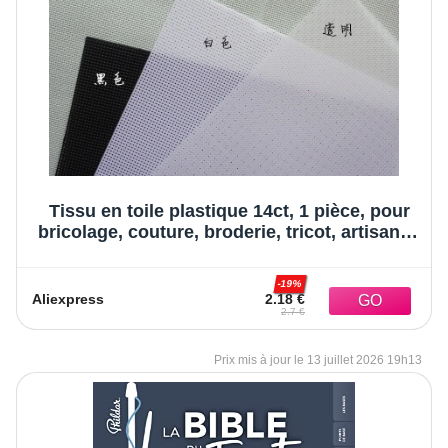
Tissu en toile plastique 14ct, 1 pièce, pour
bricolage, couture, broderie, tricot, artisanat,
point de croix, ornements, 28x21cm, haut
-19%
Aliexpress
2.18 €
2.7 €
13 juillet 2026 19h13