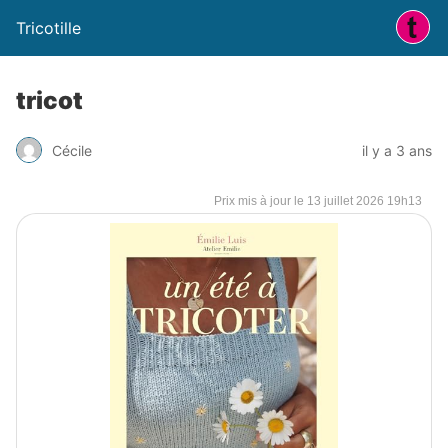
Tricotille
tricot
Cécile
il y a 3 ans
13 juillet 2026 19h13